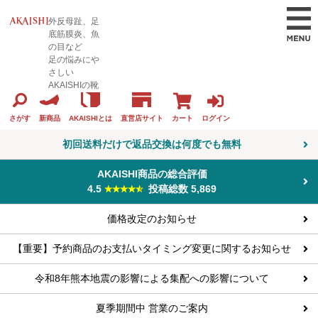
外反母趾、足
底筋膜炎、魚
の目など
足の悩みにや
さしい
AKAISHIの靴
カート
ログイン
さがす
新商品
AKAISHIとは
直営店サイト
初回送料だけで返品交換は何度でも無料
AKAISHI商品の総合評価
4.5
投稿総数 5,869
価格改定のお知らせ
【重要】予約商品のお支払いタイミング変更に関するお知らせ
令和8年熊本地震の影響による集配への影響について
夏季期間中 営業のご案内