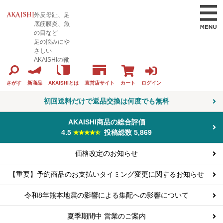
外反母趾、足
底筋膜炎、魚
の目など
足の悩みにや
さしい
AKAISHIの靴
カート
ログイン
さがす
新商品
AKAISHIとは
直営店サイト
初回送料だけで返品交換は何度でも無料
AKAISHI商品の総合評価
4.5
投稿総数 5,869
価格改定のお知らせ
【重要】予約商品のお支払いタイミング変更に関するお知らせ
令和8年熊本地震の影響による集配への影響について
夏季期間中 営業のご案内