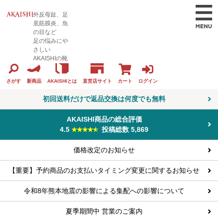
外反母趾、足
底筋膜炎、魚
の目など
足の悩みにや
さしい
AKAISHIの靴
カート
ログイン
さがす
新商品
AKAISHIとは
直営店サイト
初回送料だけで返品交換は何度でも無料
AKAISHI商品の総合評価
4.5
投稿総数 5,869
価格改定のお知らせ
【重要】予約商品のお支払いタイミング変更に関するお知らせ
令和8年熊本地震の影響による集配への影響について
夏季期間中 営業のご案内