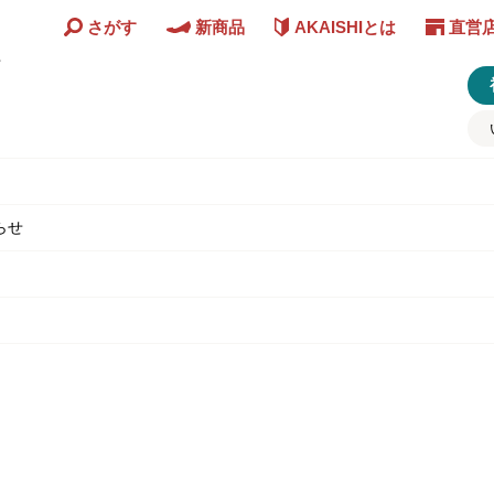
さがす
新商品
AKAISHIとは
直営
ど
らせ