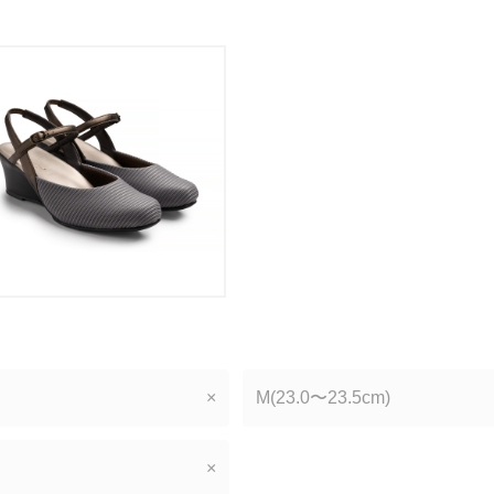
×
M(23.0〜23.5cm)
×