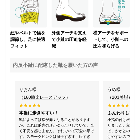
紐やベルトで幅を
外側アーチを支え
横アーチをサポー
調節し、足に快適
て小趾の圧迫を軽
トして、小趾への
フィット
減
圧を和らげる
内反小趾に配慮した靴を履いた方の声
りおん様
うめ様
（
160膝楽レースアップ
）
（
203美脚
）
本当に歩きやすい！
ふんわりしてる
靴によっては指が痛くなることがあります
小指の付け根裏が
が、これは爪先の形がゆったりしていて、全
りました。立ち仕
く不安を感じません。それでいて可愛い形で
で、かかとのバッ
す。スモークピンクは派手すぎず、暗すぎ
げやすいのでは?