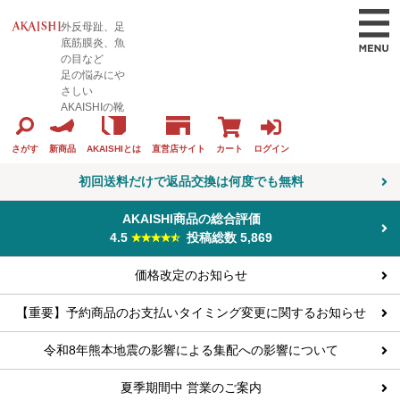
外反母趾、足
底筋膜炎、魚
の目など
足の悩みにや
さしい
AKAISHIの靴
カート
ログイン
さがす
新商品
AKAISHIとは
直営店サイト
初回送料だけで返品交換は何度でも無料
AKAISHI商品の総合評価
4.5
投稿総数 5,869
価格改定のお知らせ
【重要】予約商品のお支払いタイミング変更に関するお知らせ
令和8年熊本地震の影響による集配への影響について
夏季期間中 営業のご案内