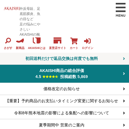
外反母趾、足
底筋膜炎、魚
の目など
足の悩みにや
さしい
AKAISHIの靴
カート
ログイン
さがす
新商品
AKAISHIとは
直営店サイト
初回送料だけで返品交換は何度でも無料
AKAISHI商品の総合評価
4.5
投稿総数 5,869
価格改定のお知らせ
【重要】予約商品のお支払いタイミング変更に関するお知らせ
令和8年熊本地震の影響による集配への影響について
夏季期間中 営業のご案内