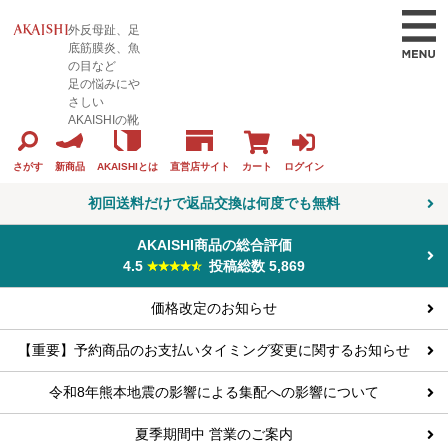
外反母趾、足
底筋膜炎、魚
の目など
足の悩みにや
さしい
AKAISHIの靴
カート
ログイン
さがす
新商品
AKAISHIとは
直営店サイト
初回送料だけで返品交換は何度でも無料
AKAISHI商品の総合評価
4.5
投稿総数 5,869
価格改定のお知らせ
【重要】予約商品のお支払いタイミング変更に関するお知らせ
令和8年熊本地震の影響による集配への影響について
夏季期間中 営業のご案内