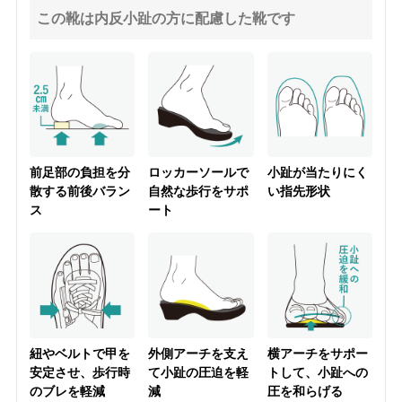
この靴は内反小趾の方に配慮した靴です
前足部の負担を分
ロッカーソールで
小趾が当たりにく
散する前後バラン
自然な歩行をサポ
い指先形状
ス
ート
紐やベルトで甲を
外側アーチを支え
横アーチをサポー
安定させ、歩行時
て小趾の圧迫を軽
トして、小趾への
のブレを軽減
減
圧を和らげる