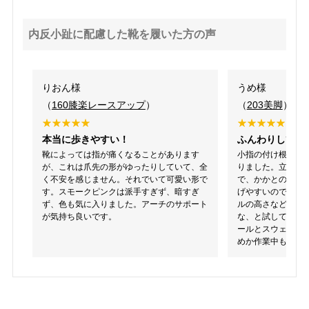
内反小趾に配慮した靴を履いた方の声
りおん様
うめ様
（
160膝楽レースアップ
）
（
203美脚
）
本当に歩きやすい！
ふんわりしてる
靴によっては指が痛くなることがあります
小指の付け根裏が
が、これは爪先の形がゆったりしていて、全
りました。立ち仕
く不安を感じません。それでいて可愛い形で
で、かかとのバッ
す。スモークピンクは派手すぎず、暗すぎ
げやすいのでは?
ず、色も気に入りました。アーチのサポート
ルの高さなどを考
が気持ち良いです。
な、と試してみる
ールとスウェード
めか作業中も脱げ