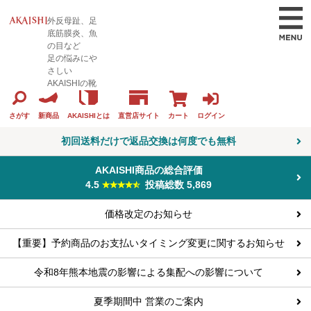
外反母趾、足
底筋膜炎、魚
の目など
足の悩みにや
さしい
AKAISHIの靴
カート
ログイン
さがす
新商品
AKAISHIとは
直営店サイト
初回送料だけで返品交換は何度でも無料
AKAISHI商品の総合評価
4.5
投稿総数 5,869
価格改定のお知らせ
【重要】予約商品のお支払いタイミング変更に関するお知らせ
令和8年熊本地震の影響による集配への影響について
夏季期間中 営業のご案内