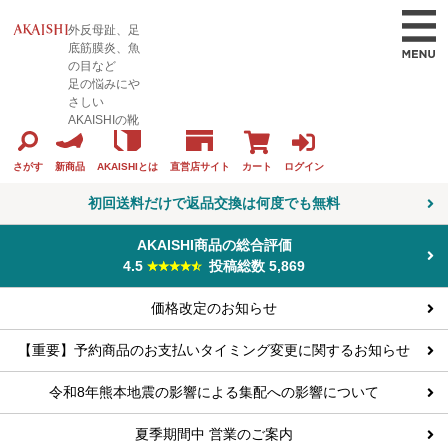
外反母趾、足
底筋膜炎、魚
の目など
足の悩みにや
さしい
AKAISHIの靴
カート
ログイン
さがす
新商品
AKAISHIとは
直営店サイト
初回送料だけで返品交換は何度でも無料
AKAISHI商品の総合評価
4.5
投稿総数 5,869
価格改定のお知らせ
【重要】予約商品のお支払いタイミング変更に関するお知らせ
令和8年熊本地震の影響による集配への影響について
夏季期間中 営業のご案内