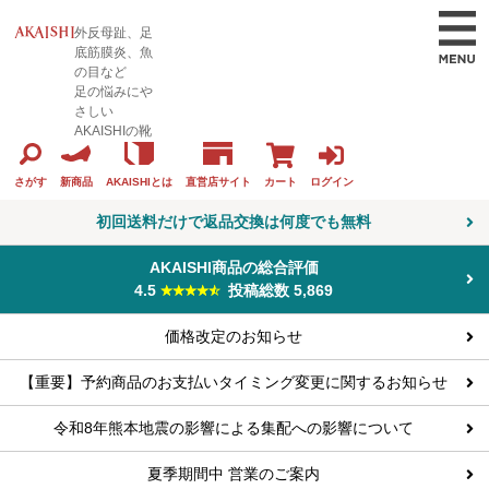
外反母趾、足
底筋膜炎、魚
の目など
足の悩みにや
さしい
AKAISHIの靴
カート
ログイン
さがす
新商品
AKAISHIとは
直営店サイト
初回送料だけで返品交換は何度でも無料
AKAISHI商品の総合評価
4.5
投稿総数 5,869
価格改定のお知らせ
【重要】予約商品のお支払いタイミング変更に関するお知らせ
令和8年熊本地震の影響による集配への影響について
夏季期間中 営業のご案内