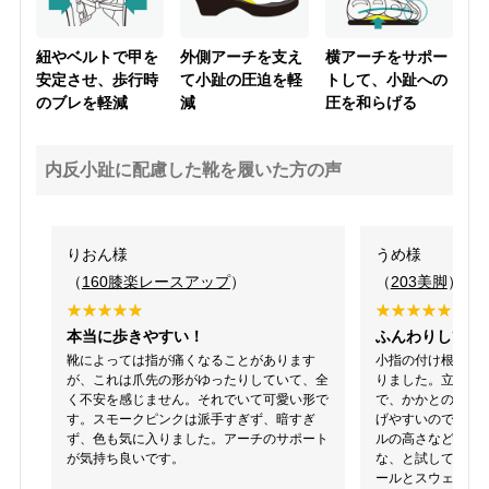
紐やベルトで甲を
外側アーチを支え
横アーチをサポー
安定させ、歩行時
て小趾の圧迫を軽
トして、小趾への
のブレを軽減
減
圧を和らげる
内反小趾に配慮した靴を履いた方の声
りおん様
うめ様
（
160膝楽レースアップ
）
（
203美脚
）
本当に歩きやすい！
ふんわりしてる
靴によっては指が痛くなることがあります
小指の付け根裏が
が、これは爪先の形がゆったりしていて、全
りました。立ち仕
く不安を感じません。それでいて可愛い形で
で、かかとのバッ
す。スモークピンクは派手すぎず、暗すぎ
げやすいのでは?
ず、色も気に入りました。アーチのサポート
ルの高さなどを考
が気持ち良いです。
な、と試してみる
ールとスウェード