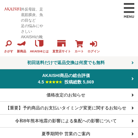
外反母趾、足
底筋膜炎、魚
の目など
足の悩みにや
さしい
AKAISHIの靴
カート
ログイン
さがす
新商品
AKAISHIとは
直営店サイト
初回送料だけで返品交換は何度でも無料
AKAISHI商品の総合評価
4.5
投稿総数 5,869
価格改定のお知らせ
【重要】予約商品のお支払いタイミング変更に関するお知らせ
令和8年熊本地震の影響による集配への影響について
夏季期間中 営業のご案内