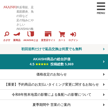
外反母趾、足
底筋膜炎、魚
の目など
足の悩みにや
さしい
AKAISHIの靴
カート
ログイン
さがす
新商品
AKAISHIとは
直営店サイト
初回送料だけで返品交換は何度でも無料
AKAISHI商品の総合評価
4.5
投稿総数 5,869
価格改定のお知らせ
【重要】予約商品のお支払いタイミング変更に関するお知らせ
令和8年熊本地震の影響による集配への影響について
夏季期間中 営業のご案内