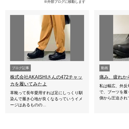
※外部ブログに移動します
ブログ記事
動画
株式会社AKAISHIさんの472チャッ
痛み、疲れか
カを履いてみたよ
私は幅広、外反
で、ブーツを履
革靴って長年愛用すれば足にしっくり馴
側から圧迫され
染んで履き心地が良くなるっていうイメ
ージはあるものの…