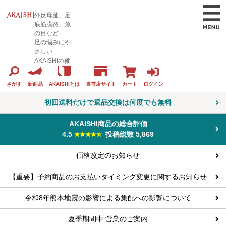
外反母趾、足
底筋膜炎、魚
の目など
足の悩みにや
さしい
AKAISHIの靴
カート
ログイン
さがす
新商品
AKAISHIとは
直営店サイト
初回送料だけで返品交換は何度でも無料
AKAISHI商品の総合評価
4.5
投稿総数 5,869
価格改定のお知らせ
【重要】予約商品のお支払いタイミング変更に関するお知らせ
令和8年熊本地震の影響による集配への影響について
夏季期間中 営業のご案内