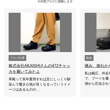
※外部ブログに移動します
ブログ記事
動画
株式会社AKAISHIさんの472チャッ
痛み、疲れか
カを履いてみたよ
私は幅広、外反
で、ブーツを履
革靴って長年愛用すれば足にしっくり馴
側から圧迫され
染んで履き心地が良くなるっていうイメ
ージはあるものの…