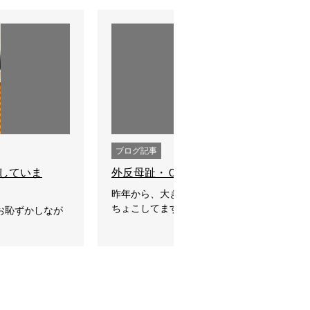
ブログ記事
試していま
外反母趾・Ｏ脚向けのスリッポン
昨年から、大きなスコップ片手に庭の土壌改
ちょこしてます。そのせいか？力をかける右
お恥ずかしなが