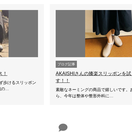
ブログ記事
ス！
AKAISHIさんの膝楽スリッポンを
す！！
せず歩けるスリッポン
歳の…
素敵なネーミングの商品で嬉しいです。
ら、今年は整体や整形外科に…