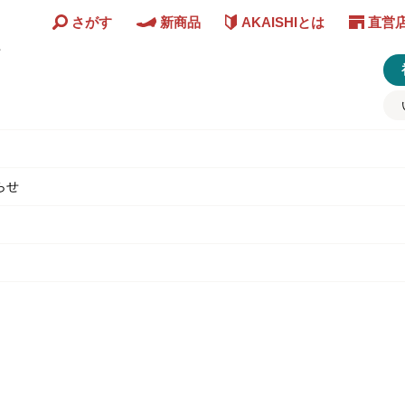
さがす
新商品
AKAISHIとは
直営
ど
らせ