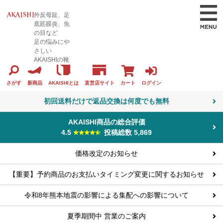
外反母趾、足
底筋膜炎、魚
の目など
足の悩みにや
さしい
AKAISHIの靴
カート
ログイン
さがす
新商品
AKAISHIとは
直営店サイト
初回送料だけで返品交換は何度でも無料
AKAISHI商品の総合評価
4.5
投稿総数 5,869
価格改定のお知らせ
【重要】予約商品のお支払いタイミング変更に関するお知らせ
令和8年熊本地震の影響による集配への影響について
夏季期間中 営業のご案内