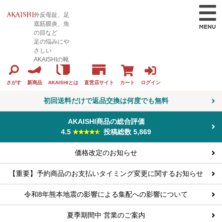
外反母趾、足
底筋膜炎、魚
の目など
足の悩みにや
さしい
AKAISHIの靴
カート
ログイン
さがす
新商品
AKAISHIとは
直営店サイト
初回送料だけで返品交換は何度でも無料
AKAISHI商品の総合評価
4.5
投稿総数 5,869
価格改定のお知らせ
【重要】予約商品のお支払いタイミング変更に関するお知らせ
令和8年熊本地震の影響による集配への影響について
夏季期間中 営業のご案内