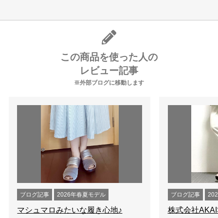
この商品を使った人の
レビュー記事
※外部ブログに移動します
ブログ記事
2026年春夏モデル
ブログ記事
20
マシュマロみたいな履き心地♪
株式会社AKAI