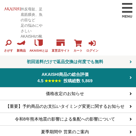
外反母趾、足
底筋膜炎、魚
の目など
足の悩みにや
さしい
AKAISHIの靴
カート
ログイン
さがす
新商品
AKAISHIとは
直営店サイト
初回送料だけで返品交換は何度でも無料
AKAISHI商品の総合評価
4.5
投稿総数 5,869
価格改定のお知らせ
【重要】予約商品のお支払いタイミング変更に関するお知らせ
令和8年熊本地震の影響による集配への影響について
夏季期間中 営業のご案内