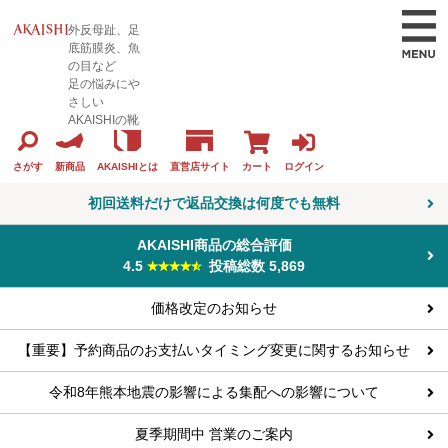
外反母趾、足
底筋膜炎、魚
の目など
足の悩みにや
さしい
AKAISHIの靴
カート
ログイン
さがす
新商品
AKAISHIとは
直営店サイト
初回送料だけで返品交換は何度でも無料
AKAISHI商品の総合評価
4.5
投稿総数 5,869
価格改定のお知らせ
【重要】予約商品のお支払いタイミング変更に関するお知らせ
令和8年熊本地震の影響による集配への影響について
夏季期間中 営業のご案内