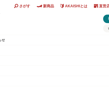
さがす
新商品
AKAISHIとは
直営
ど
らせ