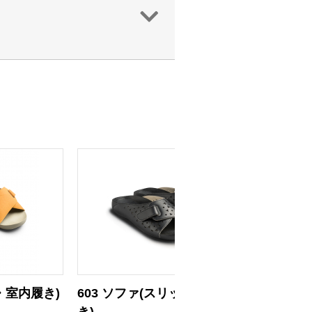
・室内履き)
603 ソファ(スリッパ・室内履
コンフ