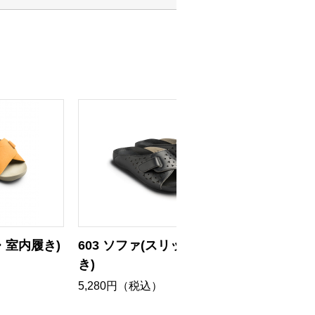
・室内履き)
603 ソファ(スリッパ・室内履
コンフ
き)
2,750
5,280円（税込）