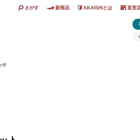
さがす
新商品
AKAISHIとは
直営
ど
らせ