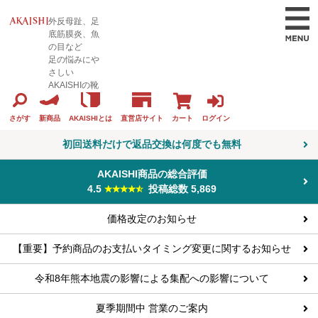
外反母趾、足
底筋膜炎、魚
の目など
足の悩みにや
さしい
AKAISHIの靴
カート
ログイン
さがす
新商品
AKAISHIとは
直営店サイト
初回送料だけで返品交換は何度でも無料
AKAISHI商品の総合評価
4.5
投稿総数 5,869
価格改定のお知らせ
【重要】予約商品のお支払いタイミング変更に関するお知らせ
令和8年熊本地震の影響による集配への影響について
夏季期間中 営業のご案内