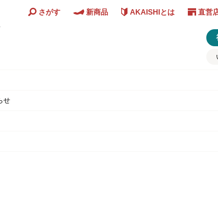
さがす
新商品
AKAISHIとは
直営
ど
らせ