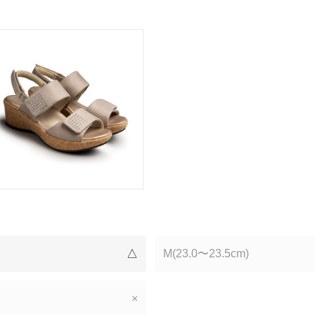
△
M(23.0〜23.5cm)
×