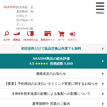
外反母趾、足
底筋膜炎、魚
の目など
足の悩みにや
さしい
AKAISHIの靴
カート
ログイン
さがす
新商品
AKAISHIとは
直営店サイト
初回送料だけで返品交換は何度でも無料
AKAISHI商品の総合評価
4.5
投稿総数 5,869
価格改定のお知らせ
【重要】予約商品のお支払いタイミング変更に関するお知らせ
令和8年熊本地震の影響による集配への影響について
夏季期間中 営業のご案内