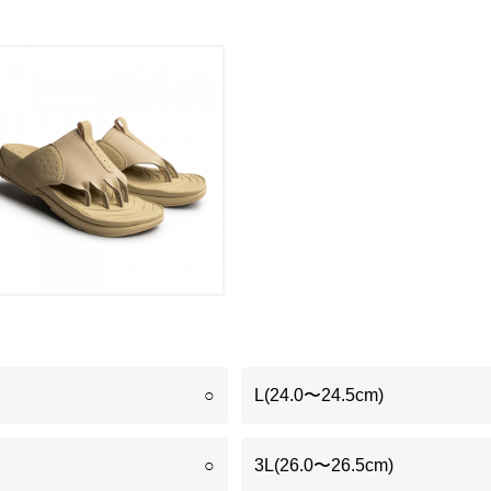
○
L(24.0〜24.5cm)
○
3L(26.0〜26.5cm)