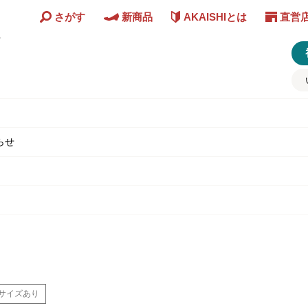
さがす
新商品
AKAISHIとは
直営
ど
らせ
サイズあり