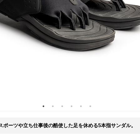
スポーツや立ち仕事後の酷使した足を休める5本指サンダル。