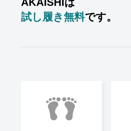
AKAISHIは
試し履き無料
です。