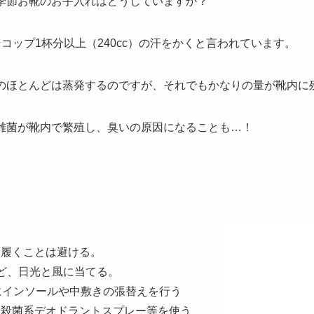
季節お靴のお手入れはどうしていますか？
コップ1杯分以上（240cc）の汗をかくと言われています。
のほとんどは蒸発するのですが、それでもかなりの量が靴内に
雑菌が靴内で繁殖し、臭いの原因になることも…！
を履くことは避ける。
ど、日光と風に当てる。
にインソールや中敷きの張替えを行う
・殺菌系デオドラントスプレー等を使う