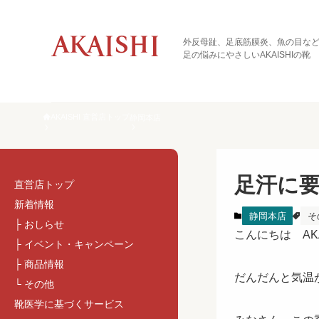
外反母趾、足底筋膜炎、魚の目な
足の悩みにやさしいAKAISHIの靴
AKAISHI 直営店トップ
静岡本店
足汗に
直営店トップ
新着情報
静岡本店
そ
├ おしらせ
こんにちは AKA
├ イベント・キャンペーン
├ 商品情報
だんだんと気温
└ その他
靴医学に基づくサービス