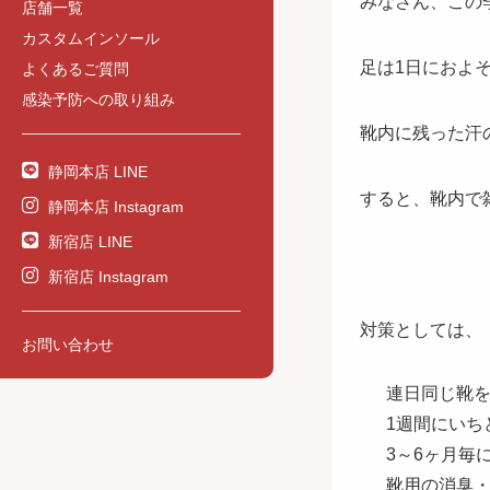
みなさん、この
店舗一覧
カスタムインソール
足は1日におよそ
よくあるご質問
感染予防への取り組み
靴内に残った汗
静岡本店 LINE
すると、靴内で
静岡本店 Instagram
新宿店 LINE
新宿店 Instagram
対策としては、
お問い合わせ
連日同じ靴
1週間にいち
3～6ヶ月毎
靴用の消臭