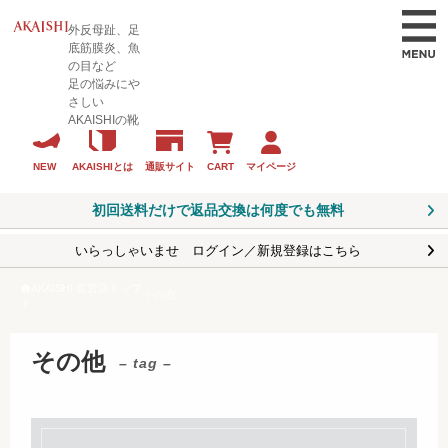
外反母趾、足
底筋膜炎、魚
の目など
足の悩みにや
さしい
AKAISHIの靴
CART
マイページ
NEW
AKAISHIとは
通販サイト
初回送料だけで返品交換は何度でも無料
いらっしゃいませ ログイン／新規登録はこちら
AKAISHI 直営店トップ
その他
その他
– tag –