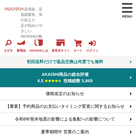
外反母趾、足
底筋膜炎、魚
の目など
足の悩みにや
さしい
AKAISHIの靴
カート
ログイン
さがす
新商品
AKAISHIとは
直営店サイト
初回送料だけで返品交換は何度でも無料
AKAISHI商品の総合評価
4.5
投稿総数 5,869
価格改定のお知らせ
【重要】予約商品のお支払いタイミング変更に関するお知らせ
令和8年熊本地震の影響による集配への影響について
夏季期間中 営業のご案内