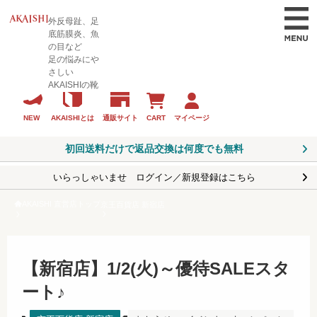
外反母趾、足
底筋膜炎、魚
の目など
足の悩みにや
さしい
AKAISHIの靴
CART
マイページ
NEW
AKAISHIとは
通販サイト
初回送料だけで返品交換は何度でも無料
いらっしゃいませ ログイン／新規登録はこちら
AKAISHI 直営店トップ
京王百貨店 新宿店
【新宿店】1/2(火)～優待SALEスタ
ート♪