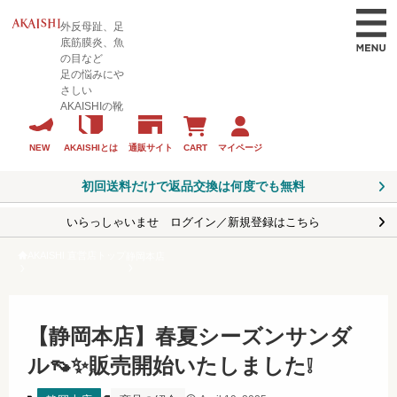
外反母趾、足
底筋膜炎、魚
の目など
足の悩みにや
さしい
AKAISHIの靴
CART
マイページ
NEW
AKAISHIとは
通販サイト
初回送料だけで返品交換は何度でも無料
いらっしゃいませ ログイン／新規登録はこちら
AKAISHI 直営店トップ
静岡本店
【静岡本店】春夏シーズンサンダ
ル👡✨販売開始いたしました❕