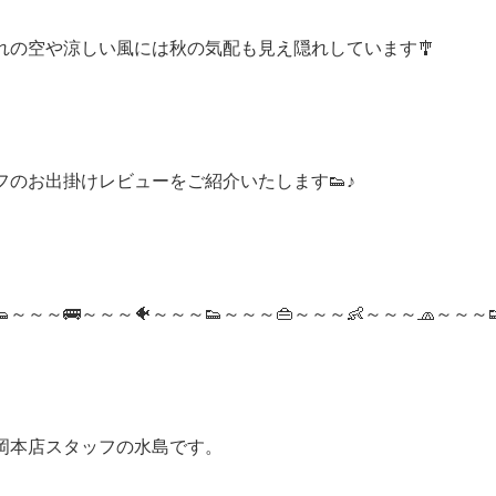
れの空や涼しい風には秋の気配も見え隠れしています🎐
フのお出掛けレビューをご紹介いたします👟♪
～～～🚌～～～🐠～～～👟～～～👜～～～👶～～～🧢～～～
岡本店スタッフの水島です。