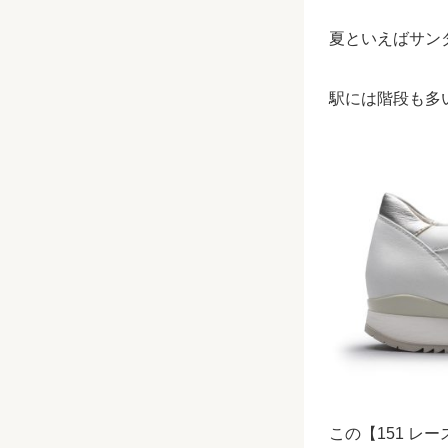
夏といえばサン
駅には階段も多
この【
151
レー