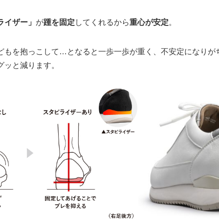
ライザー」
が
踵を固定
してくれるから
重心が安定
。
どもを抱っこして
…
となると一歩一歩が重く、不安定になりが
グッと減ります。