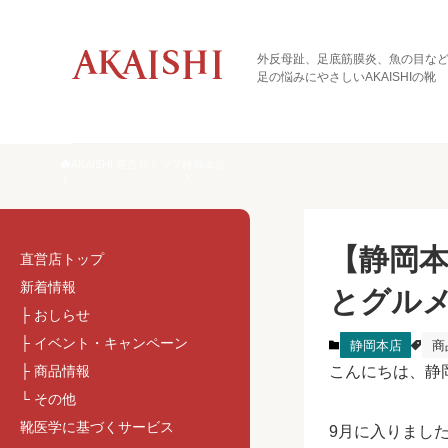
外反母趾、足底筋膜炎、魚の目な
足の悩みにやさしいAKAISHIの靴
AKAISHI 直営店トップ
静岡本店
【静岡本
直営店トップ
新着情報
とグルメ
├ おしらせ
├ イベント・キャンペーン
静岡本店
商
├ 商品情報
こんにちは、静
└ その他
靴医学に基づくサービス
9月に入りまし