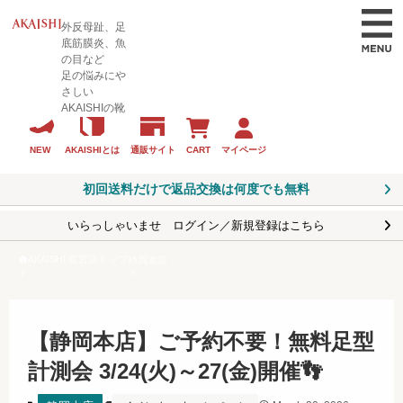
外反母趾、足
底筋膜炎、魚
の目など
足の悩みにや
さしい
AKAISHIの靴
CART
マイページ
NEW
AKAISHIとは
通販サイト
初回送料だけで返品交換は何度でも無料
いらっしゃいませ ログイン／新規登録はこちら
AKAISHI 直営店トップ
静岡本店
【静岡本店】ご予約不要！無料足型
計測会 3/24(火)～27(金)開催👣