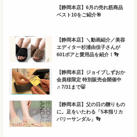
【静岡本店】6月の売れ筋商品
ベスト10をご紹介🎯
【静岡本店】＼動画紹介／美容
エディター杉浦由佳子さんが
601ボアと愛用品を紹介！👣
【静岡本店】ジョイブしずおか
会員様限定 特別販売会開催中
♬7/31まで🐷
【静岡本店】父の日の贈りもの
に。足をいたわる「5本指リカ
バリーサンダル」👣