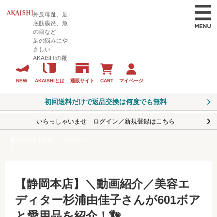
外反母趾、足
底筋膜炎、魚
の目など
足の悩みにや
さしい
AKAISHIの靴
CART
マイページ
NEW
AKAISHIとは
通販サイト
初回送料だけで返品交換は何度でも無料
いらっしゃいませ ログイン／新規登録はこちら
AKAISHI 直営店トップ
静岡本店
【静岡本店】＼動画紹介／美容エ
ディター杉浦由佳子さんが601ボア
と愛用品を紹介！👣