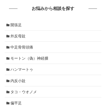
お悩みから相談を探す
開張足
外反母趾
中足骨骨頭痛
モートン（偽）神経腫
ハンマートゥ
内反小趾
タコ・ウオノメ
偏平足