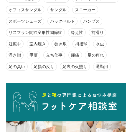
オフィスサンダル
サンダル
スニーカー
スポーツシューズ
バックベルト
パンプス
リスフラン関節変形性関節症
冷え性
前滑り
妊娠中
室内履き
巻き爪
拇指球
水虫
浮き指
甲薄
立ち仕事
腰痛
足の痺れ
足の臭い
足指の反り
足裏の火照り
通勤用