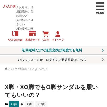
外反母趾、足
底筋膜炎、魚
の目など
足の悩みにや
さしい
AKAISHIの靴
CART
マイページ
AKAISHIとは
直営店サイト
初回送料だけで返品交換は何度でも無料
いらっしゃいませ ログイン／新規登録はこちら
フットケア相談室トップ
O脚
X脚・XO脚でもO脚サンダルを履い
てもいいの？
O脚
X脚
XO脚