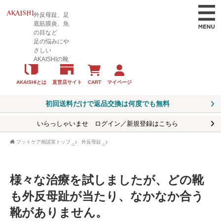
外反母趾、足
底筋膜炎、魚
の目など
足の悩みにや
さしい
AKAISHIの靴
CART
マイページ
AKAISHIとは
直営店サイト
初回送料だけで返品交換は何度でも無料
いらっしゃいませ ログイン／新規登録はこちら
フットケア相談室トップ
外反母趾
様々な治療を試しましたが、どの靴
も外反母趾が当たり、なかなか合う
靴がありません。