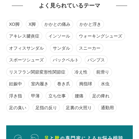
よく見られているテーマ
XO脚
X脚
かかとの痛み
かかと浮き
アキレス腱炎症
インソール
ウォーキングシューズ
オフィスサンダル
サンダル
スニーカー
スポーツシューズ
バックベルト
パンプス
リスフラン関節変形性関節症
冷え性
前滑り
妊娠中
室内履き
巻き爪
拇指球
水虫
浮き指
甲薄
立ち仕事
腰痛
足の痺れ
足の臭い
足指の反り
足裏の火照り
通勤用