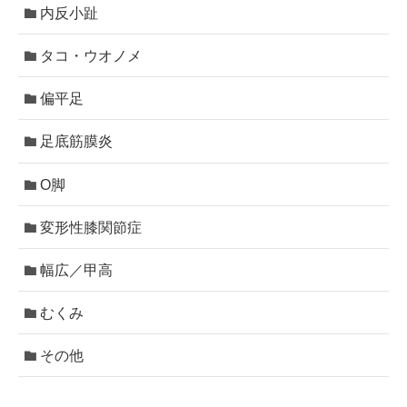
内反小趾
タコ・ウオノメ
偏平足
足底筋膜炎
O脚
変形性膝関節症
幅広／甲高
むくみ
その他