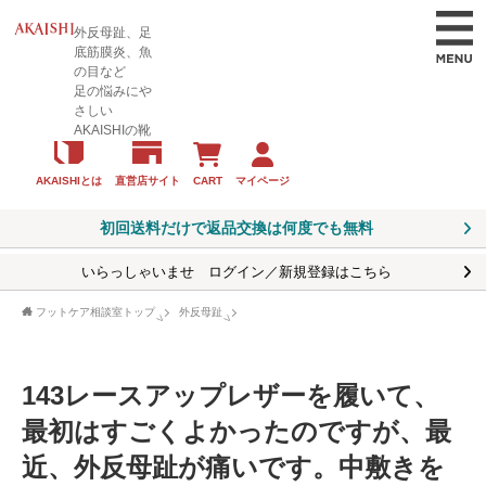
外反母趾、足
底筋膜炎、魚
の目など
足の悩みにや
さしい
AKAISHIの靴
CART
マイページ
AKAISHIとは
直営店サイト
初回送料だけで返品交換は何度でも無料
いらっしゃいませ ログイン／新規登録はこちら
フットケア相談室トップ
外反母趾
143レースアップレザーを履いて、
最初はすごくよかったのですが、最
近、外反母趾が痛いです。中敷きを