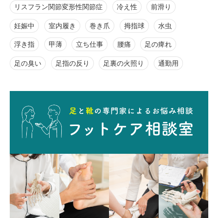
リスフラン関節変形性関節症
冷え性
前滑り
妊娠中
室内履き
巻き爪
拇指球
水虫
浮き指
甲薄
立ち仕事
腰痛
足の痺れ
足の臭い
足指の反り
足裏の火照り
通勤用