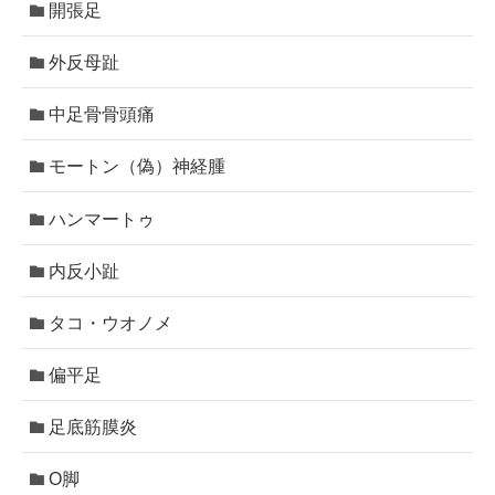
開張足
外反母趾
中足骨骨頭痛
モートン（偽）神経腫
ハンマートゥ
内反小趾
タコ・ウオノメ
偏平足
足底筋膜炎
O脚