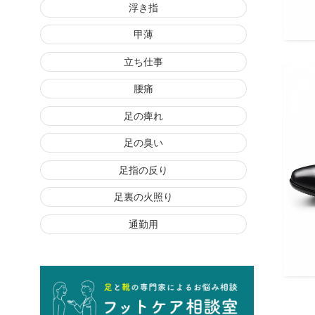
浮き指
甲薄
立ち仕事
腰痛
足の痺れ
足の臭い
足指の反り
足裏の火照り
通勤用