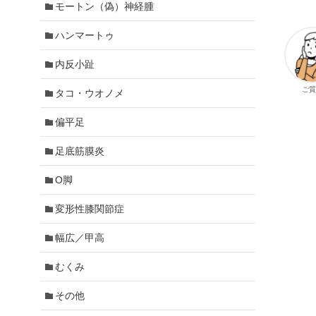
モートン（偽）神経腫
ハンマートゥ
内反小趾
ご質
タコ・ウオノメ
偏平足
足底筋膜炎
O脚
変形性膝関節症
幅広／甲高
むくみ
その他