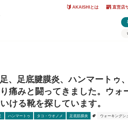
AKAISHIとは
直営店
ど
足、足底腱膜炎、ハンマートゥ
渡り痛みと闘ってきました。ウォ
ていける靴を探しています。
足
ハンマートゥ
タコ・ウオノメ
足底筋膜炎
ウォーキングシ