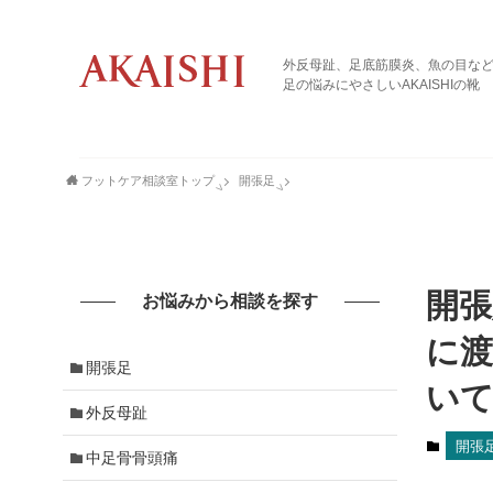
外反母趾、足底筋膜炎、魚の目な
足の悩みにやさしいAKAISHIの靴
フットケア相談室トップ
開張足
開張
お悩みから相談を探す
に
開張足
い
外反母趾
開張
中足骨骨頭痛