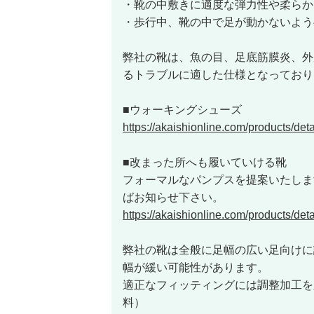
・靴の中敷きに適度な弾力性や柔らか
・歩行中、靴の中で足が動かないよう
弊社の靴は、魚の目、足底筋膜炎、外
るトラブルに適した仕様となっており
■ウォーキングシューズ
https://akaishionline.com/products/de
■改まった所へも履いていける靴
フォーマルなパンプスを提案いたしま
ばお知らせ下さい。
https://akaishionline.com/products/de
弊社の靴は全般に足幅の広い足向けに
幅が緩い可能性があります。
適正なフィッティングには調整加工を
料）