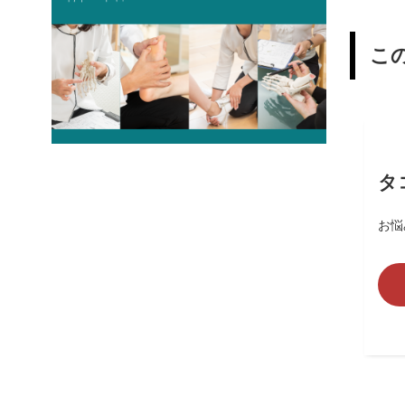
こ
タ
お悩