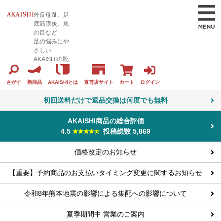
外反母趾、足
底筋膜炎、魚
の目など
足の悩みにや
さしい
AKAISHIの靴
カート
ログイン
さがす
新商品
AKAISHIとは
直営店サイト
初回送料だけで返品交換は何度でも無料
AKAISHI商品の総合評価
4.5
投稿総数 5,869
価格改定のお知らせ
【重要】予約商品のお支払いタイミング変更に関するお知らせ
令和8年熊本地震の影響による集配への影響について
夏季期間中 営業のご案内