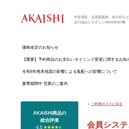
外反母趾、足底筋膜炎、魚の目な
足の悩みにやさしいAKAISHIの靴
価格改定のお知らせ
【重要】予約商品のお支払いタイミング変更に関するお知
令和8年熊本地震の影響による集配への影響について
夏季期間中 営業のご案内
＜
ご利用ガイドに戻る
AKAISHI商品の
総合評価
会員システ
4.5