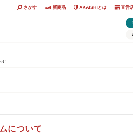
さがす
新商品
AKAISHIとは
直営
ど
らせ
ムについて