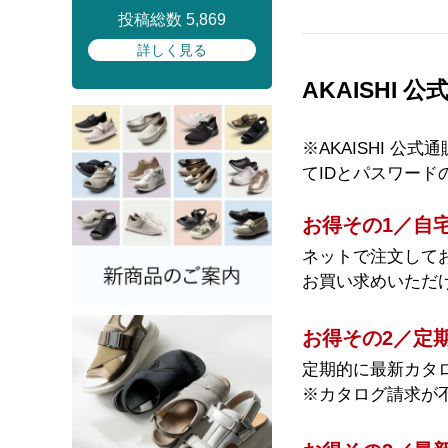
投稿総数 5,869
詳しく見る
AKAISHI
※AKAISHI 
てIDとパスワード
お得その1／自
ネットで注文して
お買い求めいただ
お得その2／定
定期的に最新カタ
※カタログ請求が