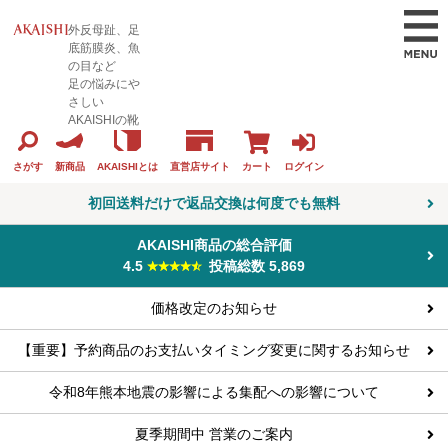
外反母趾、足
底筋膜炎、魚
の目など
足の悩みにや
さしい
AKAISHIの靴
カート
ログイン
さがす
新商品
AKAISHIとは
直営店サイト
初回送料だけで返品交換は何度でも無料
AKAISHI商品の総合評価
4.5
投稿総数 5,869
価格改定のお知らせ
【重要】予約商品のお支払いタイミング変更に関するお知らせ
令和8年熊本地震の影響による集配への影響について
夏季期間中 営業のご案内