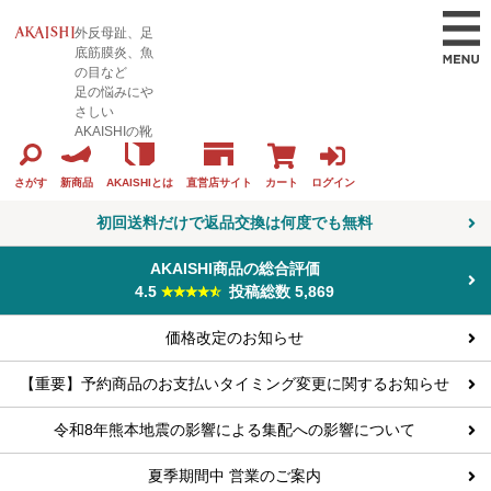
外反母趾、足
底筋膜炎、魚
の目など
足の悩みにや
さしい
AKAISHIの靴
カート
ログイン
さがす
新商品
AKAISHIとは
直営店サイト
初回送料だけで返品交換は何度でも無料
AKAISHI商品の総合評価
4.5
投稿総数 5,869
価格改定のお知らせ
【重要】予約商品のお支払いタイミング変更に関するお知らせ
令和8年熊本地震の影響による集配への影響について
夏季期間中 営業のご案内