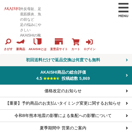
外反母趾、足
底筋膜炎、魚
の目など
足の悩みにや
さしい
AKAISHIの靴
カート
ログイン
さがす
新商品
AKAISHIとは
直営店サイト
初回送料だけで返品交換は何度でも無料
AKAISHI商品の総合評価
4.5
投稿総数 5,869
価格改定のお知らせ
【重要】予約商品のお支払いタイミング変更に関するお知らせ
令和8年熊本地震の影響による集配への影響について
夏季期間中 営業のご案内