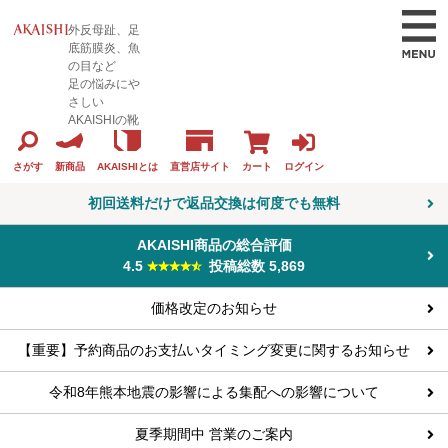
外反母趾、足
底筋膜炎、魚
の目など
足の悩みにや
さしい
AKAISHIの靴
カート
ログイン
さがす
新商品
AKAISHIとは
直営店サイト
初回送料だけで返品交換は何度でも無料
AKAISHI商品の総合評価
4.5
投稿総数 5,869
価格改定のお知らせ
【重要】予約商品のお支払いタイミング変更に関するお知らせ
令和8年熊本地震の影響による集配への影響について
夏季期間中 営業のご案内