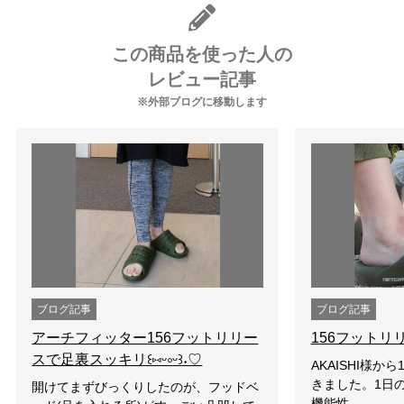
この商品を使った人の
レビュー記事
※外部ブログに移動します
ブログ記事
ブログ記事
アーチフィッター156フットリリー
156フットリ
スで足裏スッキリ꒰⑅ᵕ༚ᵕ꒱˖♡
AKAISHI様か
きました。1日
開けてまずびっくりしたのが、フッドベ
機能性…