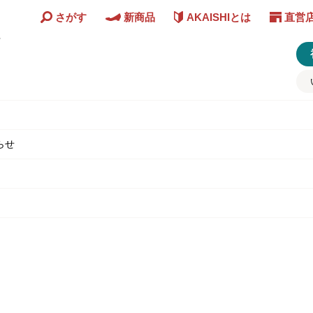
さがす
新商品
AKAISHIとは
直営
ど
らせ