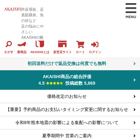
外反母趾、足
底筋膜炎、魚
の目など
足の悩みにや
さしい
AKAISHIの靴
カート
ログイン
さがす
新商品
AKAISHIとは
直営店サイト
初回送料だけで返品交換は何度でも無料
AKAISHI商品の総合評価
4.5
投稿総数 5,869
価格改定のお知らせ
【重要】予約商品のお支払いタイミング変更に関するお知らせ
令和8年熊本地震の影響による集配への影響について
夏季期間中 営業のご案内