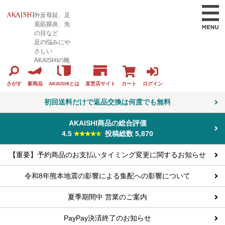
外反母趾、足
底筋膜炎、魚
の目など
足の悩みにや
さしい
AKAISHIの靴
カート
ログイン
さがす
新商品
AKAISHIとは
直営店サイト
初回送料だけで返品交換は何度でも無料
AKAISHI商品の総合評価
4.5
投稿総数 5,870
【重要】予約商品のお支払いタイミング変更に関するお知らせ
令和8年熊本地震の影響による集配への影響について
夏季期間中 営業のご案内
PayPay決済終了のお知らせ