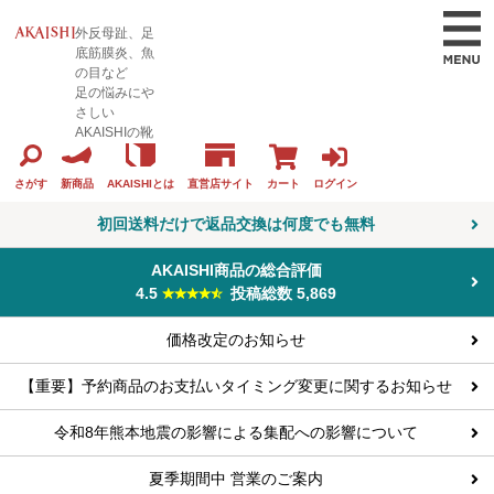
外反母趾、足
底筋膜炎、魚
の目など
足の悩みにや
さしい
AKAISHIの靴
カート
ログイン
さがす
新商品
AKAISHIとは
直営店サイト
初回送料だけで返品交換は何度でも無料
AKAISHI商品の総合評価
4.5
投稿総数 5,869
価格改定のお知らせ
【重要】予約商品のお支払いタイミング変更に関するお知らせ
令和8年熊本地震の影響による集配への影響について
夏季期間中 営業のご案内