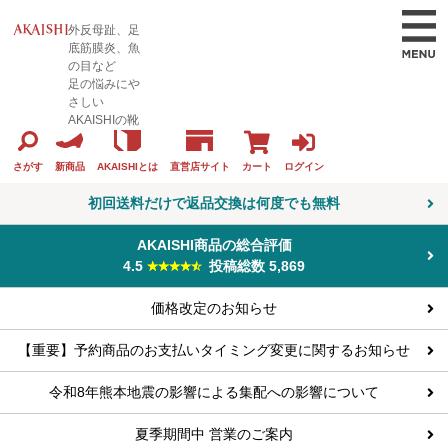
外反母趾、足
底筋膜炎、魚
の目など
足の悩みにや
さしい
AKAISHIの靴
カート
ログイン
さがす
新商品
AKAISHIとは
直営店サイト
初回送料だけで返品交換は何度でも無料
AKAISHI商品の総合評価
4.5
投稿総数 5,869
価格改定のお知らせ
【重要】予約商品のお支払いタイミング変更に関するお知らせ
令和8年熊本地震の影響による集配への影響について
夏季期間中 営業のご案内