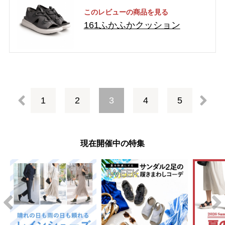
このレビューの商品を見る
161ふかふかクッション
1
2
3
4
5
前へ
現在開催中の特集