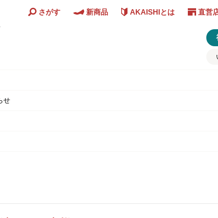
さがす
新商品
AKAISHIとは
直営
ど
らせ