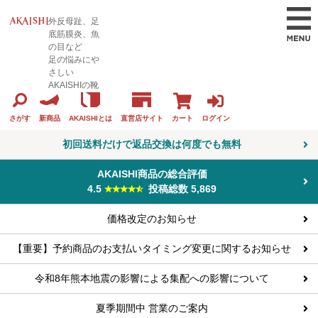
外反母趾、足
底筋膜炎、魚
の目など
足の悩みにや
さしい
AKAISHIの靴
カート
ログイン
さがす
新商品
AKAISHIとは
直営店サイト
初回送料だけで返品交換は何度でも無料
AKAISHI商品の総合評価
4.5
投稿総数 5,869
価格改定のお知らせ
【重要】予約商品のお支払いタイミング変更に関するお知らせ
令和8年熊本地震の影響による集配への影響について
夏季期間中 営業のご案内